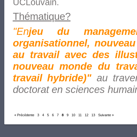
UCLouvain.
Thématique?
"En
jeu du manageme
organisationnel, nouveau 
au travail avec des illus
nouveau monde du travail
travail hybride)"
au trave
doctorat en sciences humai
« Précédente
3
4
5
6
7
8
9
10
11
12
13
Suivante »